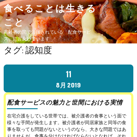
食べることは生きる
こと
高齢者の間で注目されている「配食サービ
ス」に言及しています
タグ:
認知度
11
8月
2019
配食サービスの魅力と世間における実情
在宅介護をしている世帯では、被介護者の食事という面で
様々な手間が発生します。被介護者が同居家族と同等の食
事を取っても問題がないというのなら、大きな問題ではあ
りませんが、食事を分けなければならないとなれば、それ